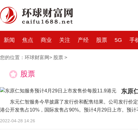
新闻
焦点
商业
关注
产经
股票
5G
手
您的位置：
环球财富网
>
股票
>
股票
东原仁
东元仁智服务今早披露了发行价和配售结果。公司发行价定为每
港公开发售占10%，国际发售占90%。预计4月29日上市。预计
2022-04-28 14:26